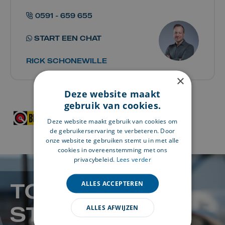
0591 - 659 655
START EEN CHAT
RICK SCHONEWILLE
×
Deze website maakt
gebruik van cookies.
Deze website maakt gebruik van cookies om
de gebruikerservaring te verbeteren. Door
onze website te gebruiken stemt u in met alle
cookies in overeenstemming met ons
privacybeleid.
Lees verder
TOT SNEL! WIJ
ALLES ACCEPTEREN
STAAN VOOR U
ALLES AFWIJZEN