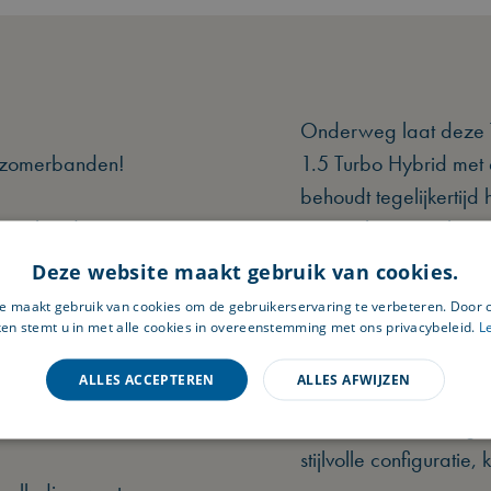
Onderweg laat deze To
e zomerbanden!
1.5 Turbo Hybrid met a
behoudt tegelijkertijd
 Tonale Edizione
verwachten. Dankzij Al
rosserie, de
elektrische achterklep 
Deze website maakt gebruik van cookies.
 geven hem die
ontspannen aan, of u n
e maakt gebruik van cookies om de gebruikerservaring te verbeteren. Door 
karakter. Juist de
ken stemt u in met alle cookies in overeenstemming met ons privacybeleid.
L
kkelijk van de rest,
Daarnaast betreft het
ALLES ACCEPTEREN
ALLES AFWIJZEN
ing die direct duidelijk
uiteraard prettig is me
Tonale als deze, uitg
stijlvolle configuratie,