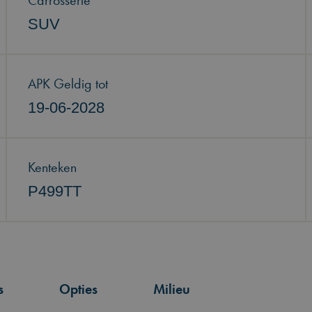
Carrosserie
SUV
APK Geldig tot
19-06-2028
Kenteken
P499TT
s
Opties
Milieu