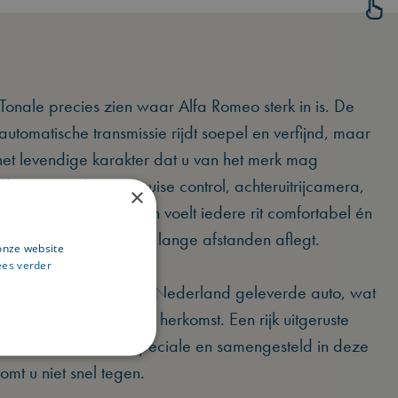
nale precies zien waar Alfa Romeo sterk in is. De
utomatische transmissie rijdt soepel en verfijnd, maar
 het levendige karakter dat u van het merk mag
fa DNA, adaptive cruise control, achteruitrijcamera,
×
en diverse rijassistenten voelt iedere rit comfortabel én
u door de stad rijdt of lange afstanden aflegt.
onze website
ees verder
 een origineel nieuw in Nederland geleverde auto, wat
t het oog op historie en herkomst. Een rijk uitgeruste
evoerd als Edizione Speciale en samengesteld in deze
 komt u niet snel tegen.