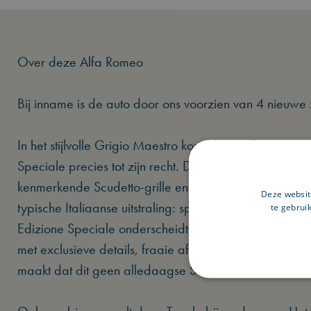
Over deze Alfa Romeo
Bij inname is de auto door ons voorzien van 4 nieuw
In het stijlvolle Grigio Maestro komt deze Alfa Romeo
Speciale precies tot zijn recht. De belijning van de car
kenmerkende Scudetto-grille en de donkere accenten
Deze websit
typische Italiaanse uitstraling: sportief, elegant en met 
te gebrui
Edizione Speciale onderscheidt zich subtiel maar nadru
met exclusieve details, fraaie afwerking en een uitstral
maakt dat dit geen alledaagse SUV is.