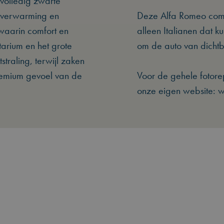
volledig zwarte
et verwarming en
Deze Alfa Romeo combi
 waarin comfort en
alleen Italianen dat 
tarium en het grote
om de auto van dichtbi
traling, terwijl zaken
remium gevoel van de
Voor de gehele fotorep
onze eigen website: 