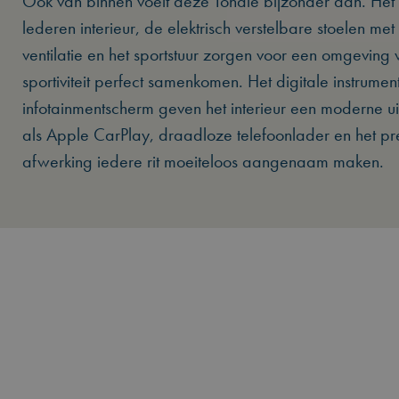
Ook van binnen voelt deze Tonale bijzonder aan. Het 
lederen interieur, de elektrisch verstelbare stoelen m
ventilatie en het sportstuur zorgen voor een omgeving
sportiviteit perfect samenkomen. Het digitale instrumen
infotainmentscherm geven het interieur een moderne uits
als Apple CarPlay, draadloze telefoonlader en het p
afwerking iedere rit moeiteloos aangenaam maken.