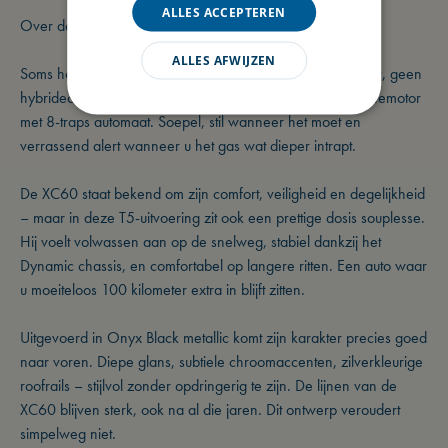
ALLES ACCEPTEREN
Over deze Volvo XC60
ALLES AFWIJZEN
Soms hoeft het allemaal niet zo ingewikkeld. Geen stekker, geen
hybrideconstructie maar gewoon een krachtige T5 benzinemotor
met 8-traps automaat. Soepel, stil wanneer het moet en
verrassend alert wanneer u het gas wat dieper intrapt.
De XC60 staat bekend om zijn comfort, veiligheid en degelijkheid
– maar in deze T5-uitvoering zit ook een prettige dosis souplesse.
Hij voelt volwassen aan op de snelweg, stabiel dankzij het
Dynamic chassis, en comfortabel op langere ritten. Een auto waar
u moeiteloos 100 kilometer extra in blijft zitten.
Uitgevoerd in Onyx Black metallic komt zijn karakter precies goed
naar voren. Diepe glans, subtiele chroomaccenten, zilverkleurige
roofrails – stijlvol zonder opdringerig te zijn. De lijnen van de
XC60 blijven sterk, ook na al die jaren. Dit ontwerp veroudert
simpelweg niet.