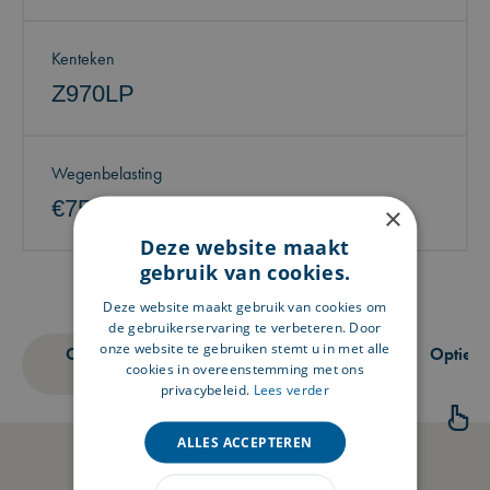
Kenteken
Z970LP
Wegenbelasting
€75 tot €82 per maand
×
Deze website maakt
gebruik van cookies.
Deze website maakt gebruik van cookies om
de gebruikerservaring te verbeteren. Door
onze website te gebruiken stemt u in met alle
Omschrijving
Technische
Opties
cookies in overeenstemming met ons
specificaties
privacybeleid.
Lees verder
ALLES ACCEPTEREN