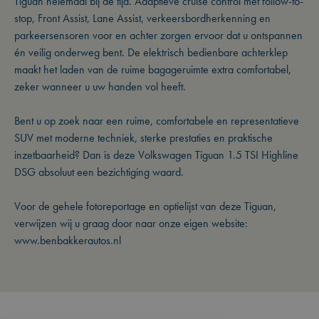
Tiguan helemaal bij de tijd. Adaptieve cruise control met follow-to-
stop, Front Assist, Lane Assist, verkeersbordherkenning en
parkeersensoren voor en achter zorgen ervoor dat u ontspannen
én veilig onderweg bent. De elektrisch bedienbare achterklep
maakt het laden van de ruime bagageruimte extra comfortabel,
zeker wanneer u uw handen vol heeft.
Bent u op zoek naar een ruime, comfortabele en representatieve
SUV met moderne techniek, sterke prestaties en praktische
inzetbaarheid? Dan is deze Volkswagen Tiguan 1.5 TSI Highline
DSG absoluut een bezichtiging waard.
Voor de gehele fotoreportage en optielijst van deze Tiguan,
verwijzen wij u graag door naar onze eigen website:
www.benbakkerautos.nl