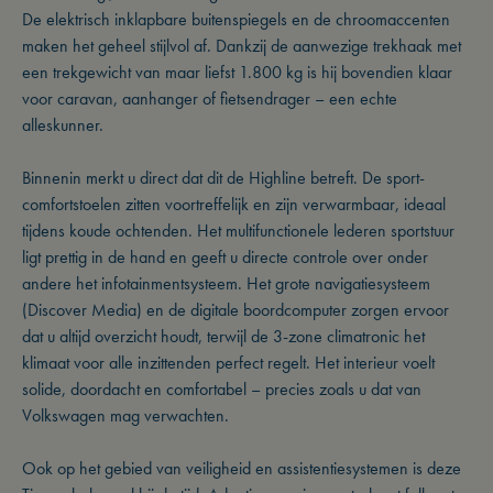
De elektrisch inklapbare buitenspiegels en de chroomaccenten
maken het geheel stijlvol af. Dankzij de aanwezige trekhaak met
een trekgewicht van maar liefst 1.800 kg is hij bovendien klaar
voor caravan, aanhanger of fietsendrager – een echte
alleskunner.
Binnenin merkt u direct dat dit de Highline betreft. De sport-
comfortstoelen zitten voortreffelijk en zijn verwarmbaar, ideaal
tijdens koude ochtenden. Het multifunctionele lederen sportstuur
ligt prettig in de hand en geeft u directe controle over onder
andere het infotainmentsysteem. Het grote navigatiesysteem
(Discover Media) en de digitale boordcomputer zorgen ervoor
dat u altijd overzicht houdt, terwijl de 3-zone climatronic het
klimaat voor alle inzittenden perfect regelt. Het interieur voelt
solide, doordacht en comfortabel – precies zoals u dat van
Volkswagen mag verwachten.
Ook op het gebied van veiligheid en assistentiesystemen is deze