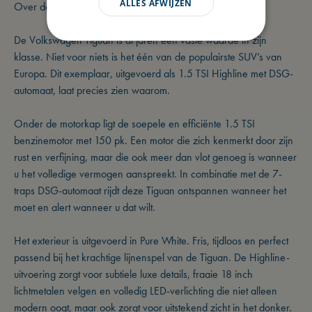
ALLES AFWIJZEN
Over deze Volkswagen
De Volkswagen Tiguan is al jaren een vaste waarde in zijn
klasse. Niet voor niets is het één van de populairste SUV’s van
Europa. Dit exemplaar, uitgevoerd als 1.5 TSI Highline met DSG-
automaat, laat precies zien waarom.
Onder de motorkap ligt de soepele en efficiënte 1.5 TSI
benzinemotor met 150 pk. Een motor die zich kenmerkt door zijn
rust en verfijning, maar die ook meer dan vlot genoeg is wanneer
u het volledige vermogen aanspreekt. In combinatie met de 7-
traps DSG-automaat rijdt deze Tiguan ontspannen wanneer het
moet en alert wanneer u dat wilt.
Het exterieur is uitgevoerd in Pure White. Fris, tijdloos en perfect
passend bij het krachtige lijnenspel van de Tiguan. De Highline-
uitvoering zorgt voor subtiele luxe details, fraaie 18 inch
lichtmetalen velgen en volledig LED-verlichting die niet alleen
modern oogt, maar ook zorgt voor uitstekend zicht in het donker.