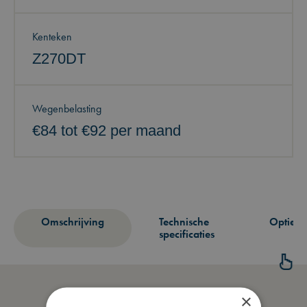
Kenteken
Z270DT
Wegenbelasting
€84 tot €92 per maand
Omschrijving
Technische
Opties
specificaties
×