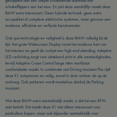
gekoppeld aan een soepel schakelende automaat met
schakelflippers aan het stuur. En juist deze aandrijflijn maakt deze
BMW extra interessant. Geen hybride techniek, geen extra
accupakket of complexe elektrische systemen, maar gewoon een
moderne, efficiënte en verfijnde benzinemotor.
Ook qua technologie en veiligheid is deze BMW volledig bij de
tijd. Het grote Widescreen Display vormt het moderne hart van
het interieur en geeft de cockpit een high-end uitstraling. Adaptive
LED-verlichting zorgt voor uitstekend zicht in alle omstandigheden,
terwijl Adaptive Cruise Control lange ritten merkbaar
comfortabeler maakt. In combinatie met Driving Assistant Plus rijdt
deze X1 ontspannen en veilig, zowel in druk verkeer als op de
snelweg. Ook parkeren wordt moeiteloos dankzij de Parking
Assistant.
Wat deze BMW extra aantrekkelijk maakt, is dat het een BTW-
auto betreft. Dat maakt deze X1 niet alleen interessant voor
particuliere kopers, maar ook bijzonder aantrekkelijk voor