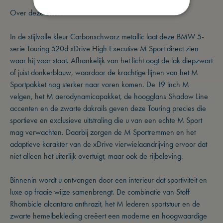
Over deze BMW
In de stijlvolle kleur Carbonschwarz metallic laat deze BMW 5-
serie Touring 520d xDrive High Executive M Sport direct zien
waar hij voor staat. Afhankelijk van het licht oogt de lak diepzwart
of juist donkerblauw, waardoor de krachtige lijnen van het M
Sportpakket nog sterker naar voren komen. De 19 inch M
velgen, het M aerodynamicapakket, de hoogglans Shadow Line
accenten en de zwarte dakrails geven deze Touring precies die
sportieve en exclusieve uitstraling die u van een echte M Sport
mag verwachten. Daarbij zorgen de M Sportremmen en het
adaptieve karakter van de xDrive vierwielaandrijving ervoor dat
niet alleen het uiterlijk overtuigt, maar ook de rijbeleving.
Binnenin wordt u ontvangen door een interieur dat sportiviteit en
luxe op fraaie wijze samenbrengt. De combinatie van Stoff
Rhombicle alcantara anthrazit, het M lederen sportstuur en de
zwarte hemelbekleding creëert een moderne en hoogwaardige