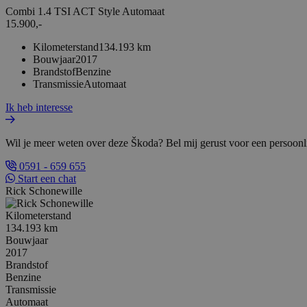
Combi 1.4 TSI ACT Style Automaat
15.900,-
Kilometerstand
134.193 km
Bouwjaar
2017
Brandstof
Benzine
Transmissie
Automaat
Ik heb interesse
Wil je meer weten over deze Škoda? Bel mij gerust voor een persoonli
0591 - 659 655
Start een chat
Rick Schonewille
Kilometerstand
134.193 km
Bouwjaar
2017
Brandstof
Benzine
Transmissie
Automaat