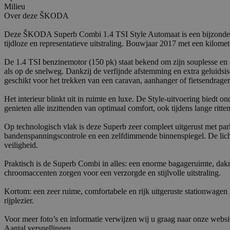
Milieu
Over deze ŠKODA
Deze ŠKODA Superb Combi 1.4 TSI Style Automaat is een bijzonder ruim
tijdloze en representatieve uitstraling. Bouwjaar 2017 met een kilom
De 1.4 TSI benzinemotor (150 pk) staat bekend om zijn souplesse en ef
als op de snelweg. Dankzij de verfijnde afstemming en extra geluidsi
geschikt voor het trekken van een caravan, aanhanger of fietsendrager
Het interieur blinkt uit in ruimte en luxe. De Style-uitvoering biedt
genieten alle inzittenden van optimaal comfort, ook tijdens lange ritten
Op technologisch vlak is deze Superb zeer compleet uitgerust met par
bandenspanningscontrole en een zelfdimmende binnenspiegel. De lich
veiligheid.
Praktisch is de Superb Combi in alles: een enorme bagageruimte, dak
chroomaccenten zorgen voor een verzorgde en stijlvolle uitstraling.
Kortom: een zeer ruime, comfortabele en rijk uitgeruste stationwage
rijplezier.
Voor meer foto’s en informatie verwijzen wij u graag naar onze web
Aantal versnellingen