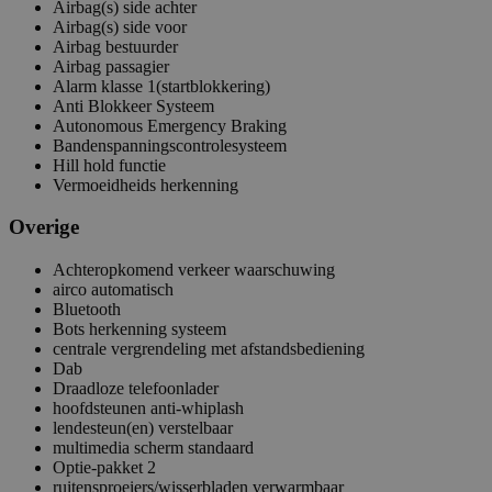
Airbag(s) side achter
Airbag(s) side voor
Airbag bestuurder
Airbag passagier
Alarm klasse 1(startblokkering)
Anti Blokkeer Systeem
Autonomous Emergency Braking
Bandenspanningscontrolesysteem
Hill hold functie
Vermoeidheids herkenning
Overige
Achteropkomend verkeer waarschuwing
airco automatisch
Bluetooth
Bots herkenning systeem
centrale vergrendeling met afstandsbediening
Dab
Draadloze telefoonlader
hoofdsteunen anti-whiplash
lendesteun(en) verstelbaar
multimedia scherm standaard
Optie-pakket 2
ruitensproeiers/wisserbladen verwarmbaar