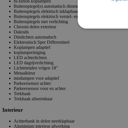
bi-xenon koplampen
Buitenspiegel(s) automatisch dimmend
Buitenspiegels elektrisch inklapbaar
Buitenspiegels elektrisch verstel- en verwarmbaar
Buitenspiegels met verlichting
Chroom delen exterieur
Dakrails
Dimlichten automatisch
Elektronisch Sper Differentieel
Koplampen adaptief
koplampreiniging
LED achterlichten
LED dagrijverlichting
Lichtmetalen velgen 18"
Metaalkleur
mistlampen voor adaptief
Parkeersensor achter
Parkeersensor voor en achter
Trekhaak
Trekhaak afneembaar
Interieur
Achterbank in delen neerklapbaar
Aluminium interieur afwerking