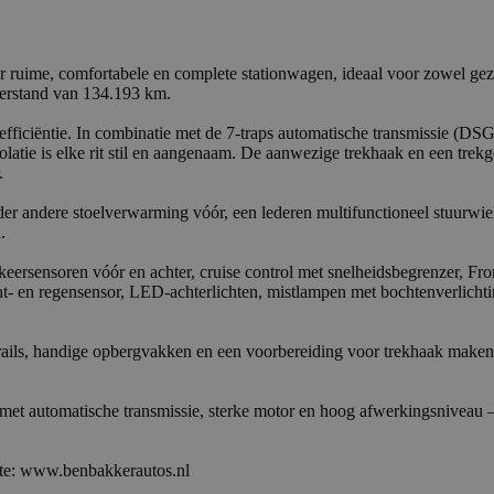
e, comfortabele en complete stationwagen, ideaal voor zowel gezin als
eterstand van 134.193 km.
ficiëntie. In combinatie met de 7-traps automatische transmissie (DSG)
solatie is elke rit stil en aangenaam. De aanwezige trekhaak en een tre
.
 onder andere stoelverwarming vóór, een lederen multifunctioneel stuurwi
.
keersensoren vóór en achter, cruise control met snelheidsbegrenzer, F
t- en regensensor, LED-achterlichten, mistlampen met bochtenverlicht
rails, handige opbergvakken en een voorbereiding voor trekhaak maken d
n met automatische transmissie, sterke motor en hoog afwerkingsniveau 
site: www.benbakkerautos.nl