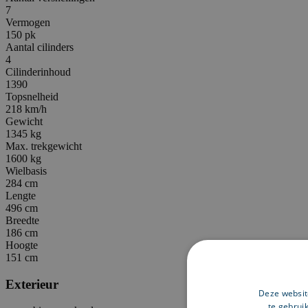
7
Vermogen
150 pk
Aantal cilinders
4
Cilinderinhoud
1390
Topsnelheid
218 km/h
Gewicht
1345 kg
Max. trekgewicht
1600 kg
Wielbasis
284 cm
Lengte
496 cm
Breedte
186 cm
Hoogte
151 cm
Exterieur
Deze websit
te gebrui