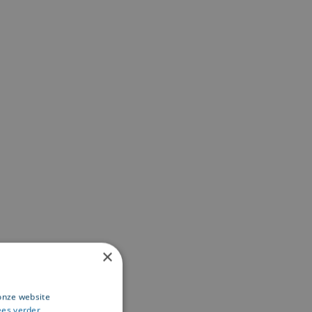
×
onze website
ees verder