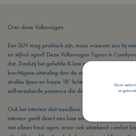
Over deze Volkswagen
Een SUV mag praktisch zijn, maar waarom zou hij niet t
en stijlvol ogen? Deze Volkswagen Tiguan in Candywe
dat. Dankzij het geliefde R-Line exterieurpakket krijgt
krachtigere uitstraling dan de standaard uitvoering. 
strakke lijnen en fraaie 18” lichtmetalen velgen geve
Deze websit
zelfverzekerde presence die direct opvalt.
te gebrui
Ook het interieur sluit naadloos aan bij die uitstraling
interieur geeft direct een luxe en verzorgde indruk, ter
niet alleen fraai ogen, maar ook uitstekend comfort bi