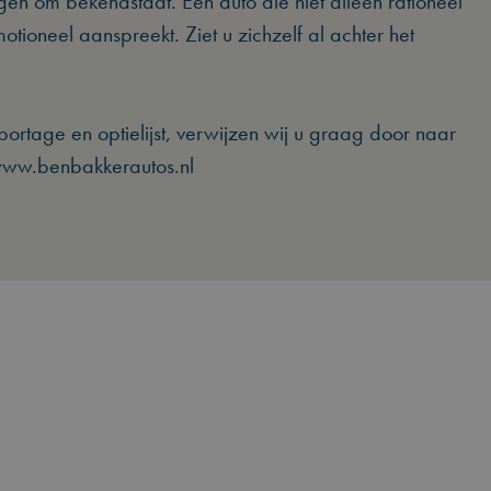
n om bekendstaat. Een auto die niet alleen rationeel
otioneel aanspreekt. Ziet u zichzelf al achter het
ortage en optielijst, verwijzen wij u graag door naar
www.benbakkerautos.nl