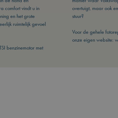
g in de hand en
manier waar Volkswage
a comfort vindt u in
overtuigt, maar ook em
ning en het grote
stuur?
rlijk ruimtelijk gevoel
Voor de gehele fotorep
onze eigen website: 
 TSI benzinemotor met