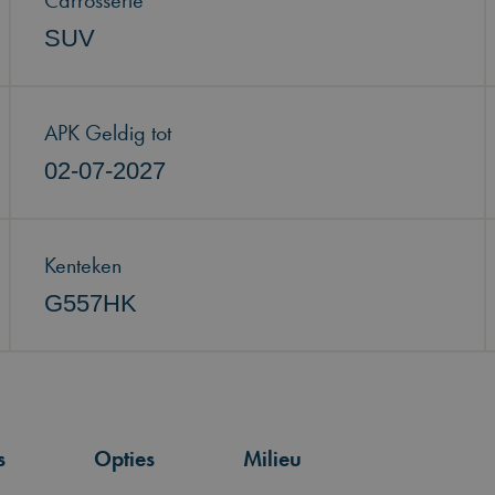
Carrosserie
SUV
APK Geldig tot
02-07-2027
Kenteken
G557HK
s
Opties
Milieu