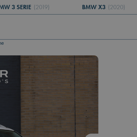
:
ERIE
(2019)
BMW X3
(2020)
ne