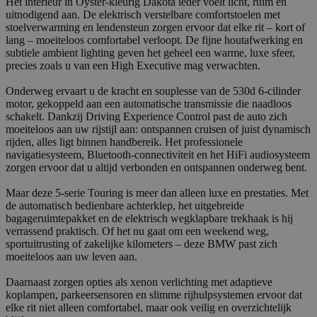
Het interieur in Oyster-kleurig Dakota leder voelt licht, ruim en
uitnodigend aan. De elektrisch verstelbare comfortstoelen met
stoelverwarming en lendensteun zorgen ervoor dat elke rit – kort of
lang – moeiteloos comfortabel verloopt. De fijne houtafwerking en
subtiele ambient lighting geven het geheel een warme, luxe sfeer,
precies zoals u van een High Executive mag verwachten.
Onderweg ervaart u de kracht en souplesse van de 530d 6-cilinder
motor, gekoppeld aan een automatische transmissie die naadloos
schakelt. Dankzij Driving Experience Control past de auto zich
moeiteloos aan uw rijstijl aan: ontspannen cruisen of juist dynamisch
rijden, alles ligt binnen handbereik. Het professionele
navigatiesysteem, Bluetooth-connectiviteit en het HiFi audiosysteem
zorgen ervoor dat u altijd verbonden en ontspannen onderweg bent.
Maar deze 5-serie Touring is meer dan alleen luxe en prestaties. Met
de automatisch bedienbare achterklep, het uitgebreide
bagageruimtepakket en de elektrisch wegklapbare trekhaak is hij
verrassend praktisch. Of het nu gaat om een weekend weg,
sportuitrusting of zakelijke kilometers – deze BMW past zich
moeiteloos aan uw leven aan.
Daarnaast zorgen opties als xenon verlichting met adaptieve
koplampen, parkeersensoren en slimme rijhulpsystemen ervoor dat
elke rit niet alleen comfortabel, maar ook veilig en overzichtelijk