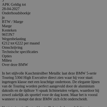
5
APK Geldig tot
28-04-2027
Onderhoudsboekje
ja
BTW / Marge
Marge
Kenteken
96TJN7
Wegenbelasting
€212 tot €222 per maand
Omschrijving
Technische specificaties
Opties
Milieu
Over deze BMW
In het stijlvolle Kaschmirsilber Metallic laat deze BMW 5-serie
Touring 530d High Executive direct zien waar hij voor staat:
ingetogen klasse met een krachtige ondertoon. De elegante lijnen
van de Touring worden perfect aangevuld door de aluminium
dakrails en de tijdloze V-spaak lichtmetalen velgen, waardoor hij
zowel zakelijk als sportief voor de dag komt. Maar het is vooral
wanneer u instapt dat deze BMW zich écht onderscheidt.