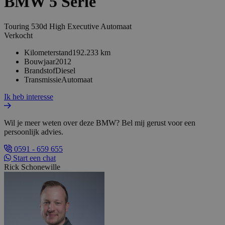
BMW 5 Serie
Touring 530d High Executive Automaat
Verkocht
Kilometerstand
192.233 km
Bouwjaar
2012
Brandstof
Diesel
Transmissie
Automaat
Ik heb interesse
Wil je meer weten over deze BMW? Bel mij gerust voor een
persoonlijk advies.
0591 - 659 655
Start een chat
Rick Schonewille