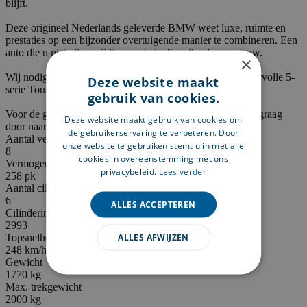
blijft.
Deze origineel Nederlands geleverde BMW weet luxe, ruimte en
prestaties op een bijzonder overtuigende manier te combineren. Een
auto die u niet alleen rijdt, maar beleeft – elke dag opnieuw.
×
Wij nodigen u van harte uit om deze veelzijdige en karaktervolle 5-
Deze website maakt
serie Touring zelf te komen ervaren.
gebruik van cookies.
Voor de gehele fotoreportage en optielijst, verwijzen wij u graag
Deze website maakt gebruik van cookies om
door naar onze eigen website: www.benbakkerautos.nl
de gebruikerservaring te verbeteren. Door
Aantal versnellingen
onze website te gebruiken stemt u in met alle
8
cookies in overeenstemming met ons
Vermogen
privacybeleid.
Lees verder
258 pk
Aantal cilinders
6
ALLES ACCEPTEREN
Cilinderinhoud
2993
ALLES AFWIJZEN
Topsnelheid
248 km/h
Gewicht
1770 kg
Max. trekgewicht
2000 kg