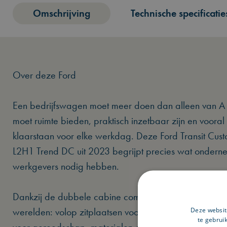
Omschrijving
Technische specificatie
Over deze Ford
Een bedrijfswagen moet meer doen dan alleen van A n
moet ruimte bieden, praktisch inzetbaar zijn en voora
klaarstaan voor elke werkdag. Deze Ford Transit Cu
L2H1 Trend DC uit 2023 begrijpt precies wat ondern
werkgevers nodig hebben.
Dankzij de dubbele cabine combineert deze Transit h
werelden: volop zitplaatsen voor uw personeel én een
Deze websit
te gebrui