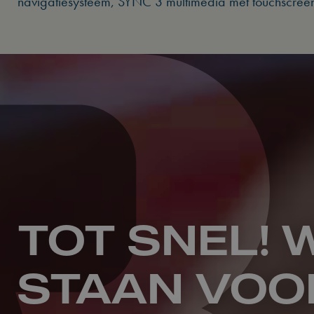
navigatiesysteem, SYNC 3 multimedia met touchscreen,
TOT SNEL! 
STAAN VOO