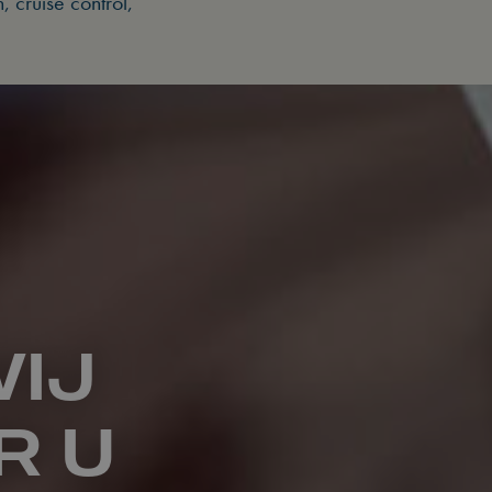
 cruise control,
WIJ
R U