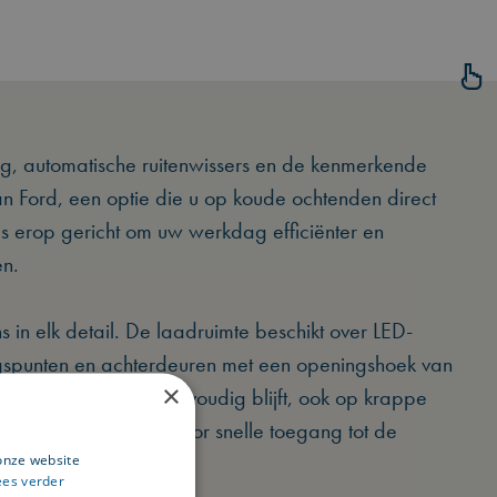
ing, automatische ruitenwissers en de kenmerkende
n Ford, een optie die u op koude ochtenden direct
is erop gericht om uw werkdag efficiënter en
en.
ns in elk detail. De laadruimte beschikt over LED-
ingspunten en achterdeuren met een openingshoek van
×
laden en lossen eenvoudig blijft, ook op krappe
deur zorgt daarnaast voor snelle toegang tot de
onze website
e minuut telt.
ees verder