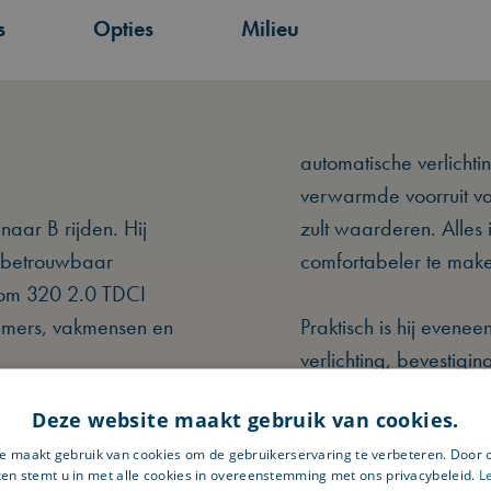
s
Opties
Milieu
automatische verlicht
verwarmde voorruit va
aar B rijden. Hij
zult waarderen. Alles 
l betrouwbaar
comfortabeler te mak
stom 320 2.0 TDCI
emers, vakmensen en
Praktisch is hij evenee
verlichting, bevestig
180 graden, waardoor 
Deze website maakt gebruik van cookies.
et beste van twee
locaties. De zijschuif
 ruime laadruimte
e maakt gebruik van cookies om de gebruikerservaring te verbeteren. Door 
laadruimte wanneer elk
ken stemt u in met alle cookies in overeenstemming met ons privacybeleid.
L