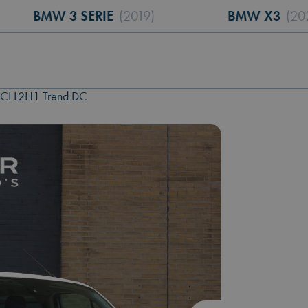
:
W 3 SERIE
(2019)
BMW X3
(2020)
TDCI L2H1 Trend DC