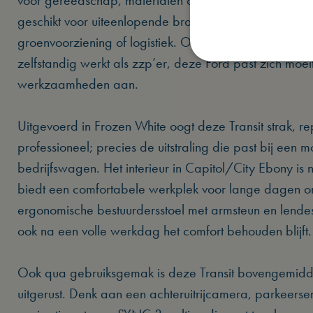
voor gereedschap, materialen of leveringen. Daarmee 
geschikt voor uiteenlopende branches zoals installatie
groenvoorziening of logistiek. Of u nu met uw team o
zelfstandig werkt als zzp’er, deze Ford past zich moe
werkzaamheden aan.
Uitgevoerd in Frozen White oogt deze Transit strak, re
professioneel; precies de uitstraling die past bij een 
bedrijfswagen. Het interieur in Capitol/City Ebony is 
biedt een comfortabele werkplek voor lange dagen 
ergonomische bestuurdersstoel met armsteun en lendes
ook na een volle werkdag het comfort behouden blijft.
Ook qua gebruiksgemak is deze Transit bovengemidd
uitgerust. Denk aan een achteruitrijcamera, parkeerse